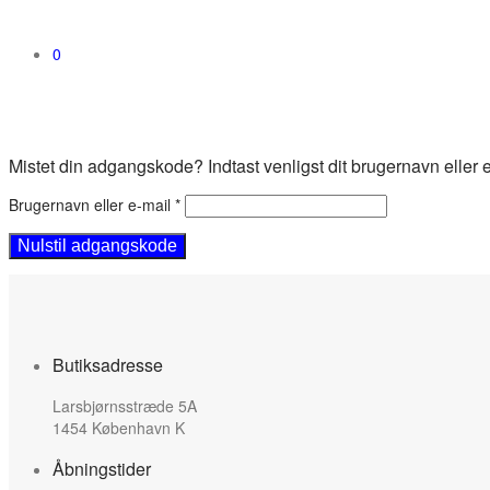
0
Mistet din adgangskode? Indtast venligst dit brugernavn eller e
Påkrævet
Brugernavn eller e-mail
*
Nulstil adgangskode
Butiksadresse
Larsbjørnsstræde 5A
1454 København K
Åbningstider