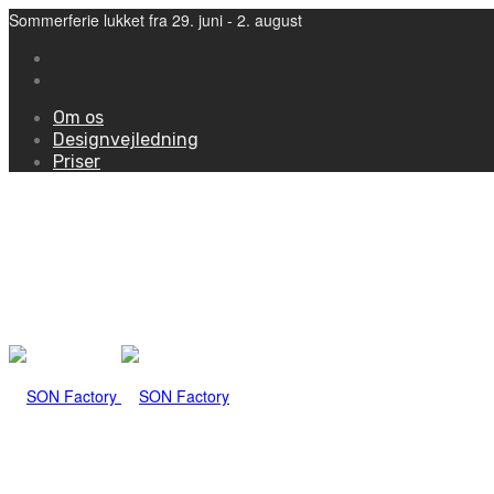
Sommerferie lukket fra 29. juni - 2. august
Om os
Designvejledning
Priser