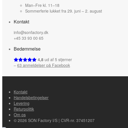
Man–Fre kl. 11–18
Sommerferie lukket fra 29. juni – 2. august
Kontakt
info@sonfactory.dk
+45 33 93 00 65
Bedømmelse
4,8
ud af 5 stjerner
–
63 anmeldelser på Facebook
Kontakt
Handelsbetingelser
Levering
Returpolitik
Om os
© 2026 SON Factory I/S | CVR-nr. 37451207