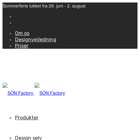
Sommerferie lukket fra 29. juni - 2. august
Om os
Designvejledning
Priser
Produkter
Design selv