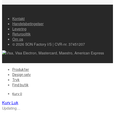
Kontakt
Handelsbetingelser
Levering
Returpolitik
Om os
© 2026 SON Factory I/S | CVR-nr. 37451207
Produkter
Design selv
Tryk
Find butik
Kurv
0
Kurv
Luk
Updating…