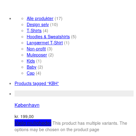
Alle produkter
(17)
Design selv
(10)
T-Shirts
(4)
Hoodies & Sweatshirts
(5)
Langærmet T-Shirt
(1)
Non-profit
(3)
Muleposer
(2)
Kids
(1)
Baby
(2)
Cap
(4)
Products tagged
“KBH”
København
kr.
199,00
Vælg muligheder
This product has multiple variants. The
options may be chosen on the product page