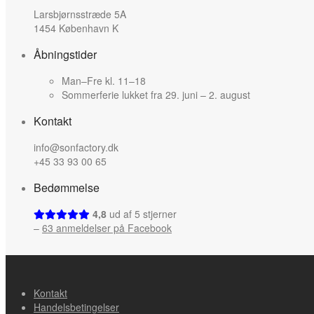
page
Larsbjørnsstræde 5A
1454 København K
Åbningstider
Man–Fre kl. 11–18
Sommerferie lukket fra 29. juni – 2. august
Kontakt
info@sonfactory.dk
+45 33 93 00 65
Bedømmelse
4,8
ud af 5 stjerner
–
63 anmeldelser på Facebook
Kontakt
Handelsbetingelser