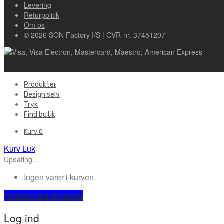
Levering
Returpolitik
Om os
© 2026 SON Factory I/S | CVR-nr. 37451207
Produkter
Design selv
Tryk
Find butik
Kurv
0
Kurv
Luk
Updating…
Ingen varer i kurven.
Fortsæt med at handle
Log ind