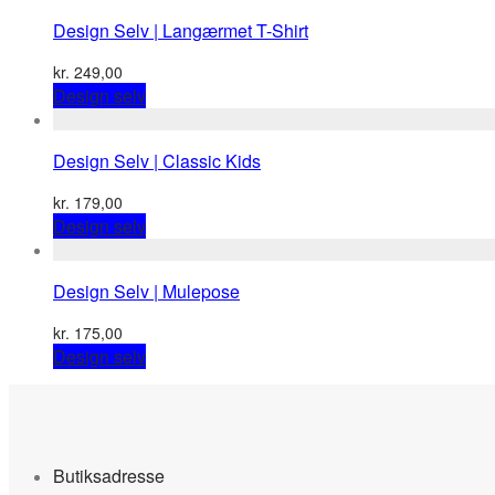
has
Design Selv | Langærmet T-Shirt
multiple
variants.
kr.
249,00
The
This
Design selv
options
product
may
has
be
Design Selv | Classic Kids
multiple
chosen
variants.
on
kr.
179,00
The
the
This
Design selv
options
product
product
may
page
has
be
Design Selv | Mulepose
multiple
chosen
variants.
on
kr.
175,00
The
the
Design selv
options
product
may
page
be
chosen
on
the
Butiksadresse
product