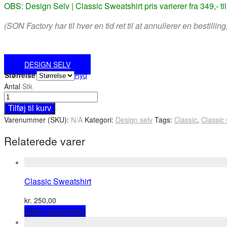
OBS: Design Selv | Classic Sweatshirt pris varierer fra 349,- til 4
(SON Factory har til hver en tid ret til at annullerer en bestill
DESIGN SELV
Størrelse
Ryd
Antal
Stk
Tilføj til kurv
Varenummer (SKU):
N/A
Kategori:
Design selv
Tags:
Classic
,
Classic 
Relaterede varer
Classic Sweatshirt
kr.
250,00
This
Vælg muligheder
product