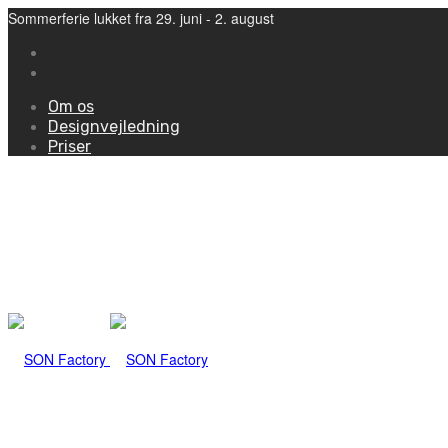
Sommerferie lukket fra 29. juni - 2. august
Om os
Designvejledning
Priser