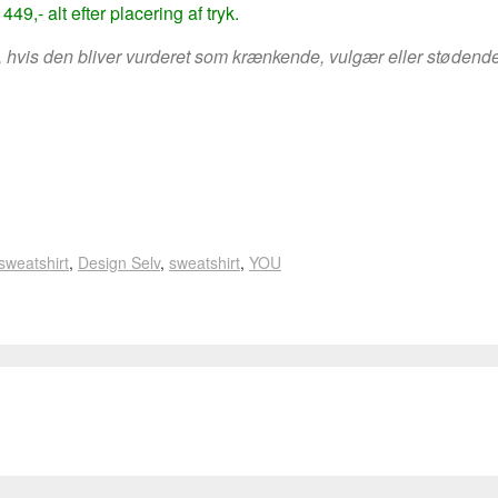
49,- alt efter placering af tryk.
ing, hvis den bliver vurderet som krænkende, vulgær eller stødende
sweatshirt
,
Design Selv
,
sweatshirt
,
YOU