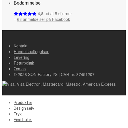
Bedømmelse
4,8
ud af 5 stjerner
–
63 anmeldelser på Facebook
Kontakt
Handelsbetingelser
Levering
Returpolitik
Om os
© 2026 SON Factory I/S | CVR-nr. 37451207
Produkter
Design selv
Tryk
Find butik