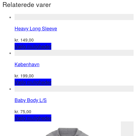
Relaterede varer
Heavy Long Sleeve
kr.
149,00
This
Vælg muligheder
product
has
København
multiple
variants.
kr.
199,00
The
This
Vælg muligheder
options
product
may
has
be
Baby Body L/S
multiple
chosen
variants.
on
kr.
75,00
The
the
This
Vælg muligheder
options
product
product
may
page
has
be
multiple