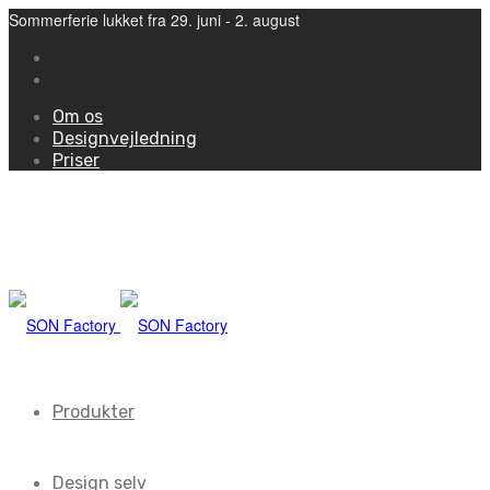
Sommerferie lukket fra 29. juni - 2. august
Om os
Designvejledning
Priser
Produkter
Design selv