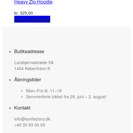
Heavy Zip Hoodie
kr.
325,00
This
Vælg muligheder
product
has
multiple
variants.
The
Butiksadresse
options
may
Larsbjørnsstræde 5A
be
1454 København K
chosen
on
Åbningstider
the
product
Man–Fre kl. 11–18
page
Sommerferie lukket fra 29. juni – 2. august
Kontakt
info@sonfactory.dk
+45 33 93 00 65