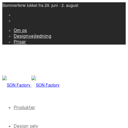
Sommerferie lukket fra 29. juni - 2. august
Om os
Designvejledning
Priser
Produkter
Design selv