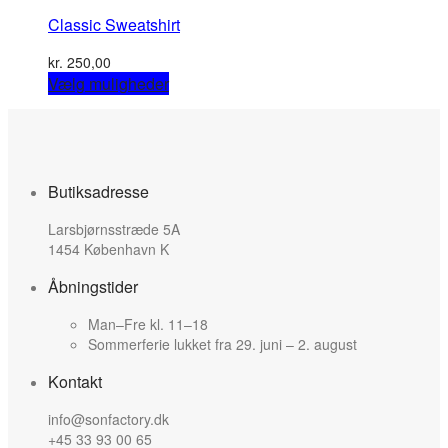
has
be
Classic Sweatshirt
multiple
chosen
variants.
on
kr.
250,00
The
the
This
Vælg muligheder
options
product
product
may
page
has
be
multiple
chosen
variants.
on
The
the
Butiksadresse
options
product
may
page
Larsbjørnsstræde 5A
be
1454 København K
chosen
on
Åbningstider
the
product
Man–Fre kl. 11–18
page
Sommerferie lukket fra 29. juni – 2. august
Kontakt
info@sonfactory.dk
+45 33 93 00 65