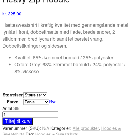
kr.
325,00
Hættesweatshirt i kraftig kvalitet med gennemgående metal
lynlås i front, dobbelthætte med flade, brede snører, 2
stiklommer, bred lycra rib samt let børstet vrang.
Dobbeltstikninger og sidesøm.
Kvalitet: 65% kæmmet bomuld / 35% polyester
Oxford Grey: 68% kæmmet bomuld / 24% polyester /
8% viskose
Størrelser
Farve
Ryd
Antal
Stk
Tilføj til kurv
Varenummer (SKU):
N/A
Kategorier:
Alle produkter
,
Hoodies &
Sweatshirts
Tag:
Hoodies & Sweatshirts