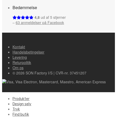
Bedømmelse
4,8
ud af 5 stjerner
–
63 anmeldelser på Facebook
Kontakt
Handelsbetingelser
Levering
Returpolitik
Om os
© 2026 SON Factory I/S | CVR-nr. 37451207
Produkter
Design selv
Tryk
Find butik